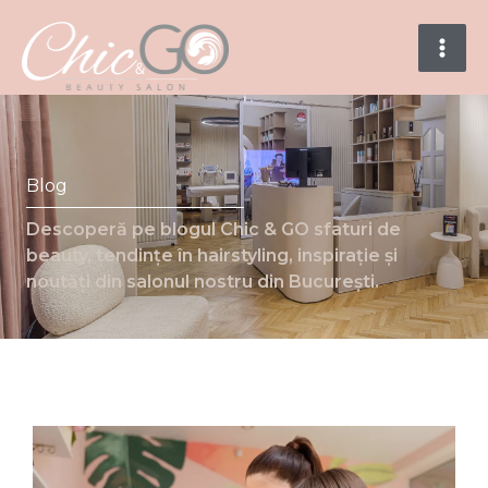
Skip
to
content
Blog
Descoperă pe blogul Chic & GO sfaturi de
beauty, tendințe în hairstyling, inspirație și
noutăți din salonul nostru din București.