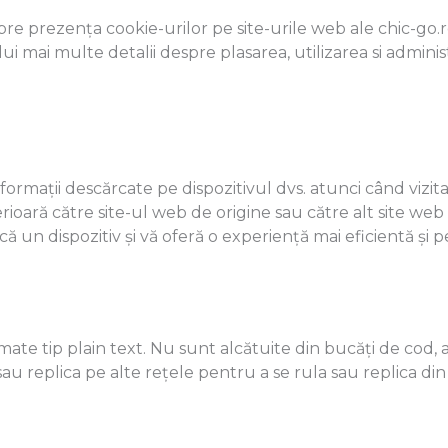
re prezența cookie-urilor pe site-urile web ale chic-go.r
i mai multe detalii despre plasarea, utilizarea si administr
formații descărcate pe dispozitivul dvs. atunci când vizit
terioară către site-ul web de origine sau către alt site we
un dispozitiv și vă oferă o experiență mai eficientă și p
mate tip plain text. Nu sunt alcătuite din bucăți de cod, a
sau replica pe alte rețele pentru a se rula sau replica din