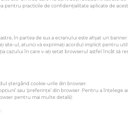
ea pentru practicile de confidențialitate aplicate de acest
oastre, în partea de sus a ecranului este afișat un banne
ți site-ul, atunci vă exprimați acordul implicit pentru ut
pția cazului în care v-ați setat browserul astfel încât să re
dul ștergând cookie-urile din browser.
opțiuni’ sau ‘preferințe’ din browser. Pentru a înțelege a
browser pentru mai multe detalii):
r