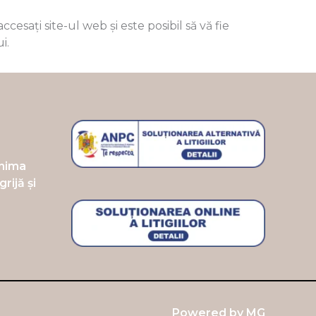
sați site-ul web și este posibil să vă fie
i.
inima
rijă și
Powered by
MG