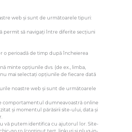
oastre web și sunt de următoarele tipuri:
permit să navigați între diferite secțiuni
ser o perioadă de timp după încheierea
nă minte opțiunile dvs. (de ex., limba,
nu mai selectați opțiunile de fiecare dată
e-urile noastre web și sunt de următoarele
espre comportamentul dumneavoastră online
itat și momentul părăsirii site-ului, data și
r.
u vă putem identifica cu ajutorul lor. Site-
ic-go.ro (conținut terț, linkuri și plug-in-