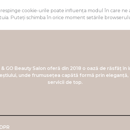
espinge cookie-urile poate influența modul în care ne acce
stuia. Puteți schimba în orice moment setările browserulu
 & GO Beauty Salon oferă din 2018 o oază de răsfăț în 
știului, unde frumusețea capătă formă prin eleganță, g
servicii de top.
DPR