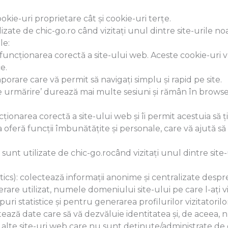
ookie-uri proprietare cât și cookie-uri terțe.
izate de chic-go.ro când vizitați unul dintre site-urile n
le:
uncționarea corectă a site-ului web. Aceste cookie-uri vă 
ce.
orare care vă permit să navigați simplu și rapid pe site.
de urmărire’ durează mai multe sesiuni și rămân în brow
onarea corectă a site-ului web și îi permit acestuia să ți
oferă funcții îmbunătățite și personale, care vă ajută să 
sunt utilizate de chic-go.rocând vizitați unul dintre sit
tics): colectează informații anonime și centralizate d
are utilizat, numele domeniului site-ului pe care l-ați viz
opuri statistice și pentru generarea profilurilor vizitatorilo
ează date care să vă dezvăluie identitatea și, de aceea, n
alte site-uri web care nu sunt deținute/administrate de ch