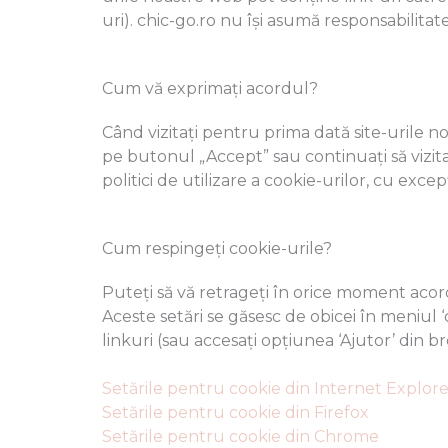
uri). chic-go.ro nu își asumă responsabilitat
Cum vă exprimați acordul?
Când vizitați pentru prima dată site-urile n
pe butonul „Accept” sau continuați să vizita
politici de utilizare a cookie-urilor, cu exce
Cum respingeți cookie-urile?
Puteți să vă retrageți în orice moment acor
Aceste setări se găsesc de obicei în meniul ‘
linkuri (sau accesați opțiunea ‘Ajutor’ din 
Setările pentru cookie din Internet Explore
Setările pentru cookie din Firefox
Setările pentru cookie din Chrome