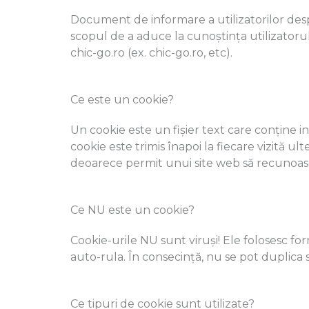
Document de informare a utilizatorilor desp
scopul de a aduce la cunoștința utilizatorulu
chic-go.ro (ex. chic-go.ro, etc).
Ce este un cookie?
Un cookie este un fișier text care conține in
cookie este trimis înapoi la fiecare vizită ul
deoarece permit unui site web să recunoască 
Ce NU este un cookie?
Cookie-urile NU sunt viruși! Ele folosesc for
auto-rula. În consecință, nu se pot duplica 
Ce tipuri de cookie sunt utilizate?