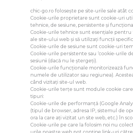
chic-go.ro folosește pe site-urile sale atât c
Cookie-urile proprietare sunt cookie-uri util
tehnice, de sesiune, persistente și funcționa
Cookie-urile tehnice sunt esențiale pentru f
ale site-ului web și să utilizați funcții specifi
Cookie-urile de sesiune sunt cookie-uri temp
Cookie-urile persistente sau ‘cookie-urile 
sesiunii (dacă nu le ștergeți).
Cookie-urile funcționale monitorizează funcți
numele de utilizator sau regiunea). Acestea 
când vizitați site-ul web.
Cookie-urile terțe sunt module cookie care 
tipuri:
Cookie-urile de performanță (Google Analy
(tipul de browser, adresa IP, sistemul de oper
ora la care ați vizitat un site web, etc.) în sc
Cookie-urile pe care la folosim noi nu colect
urile noastre web pot conține link-uri către 