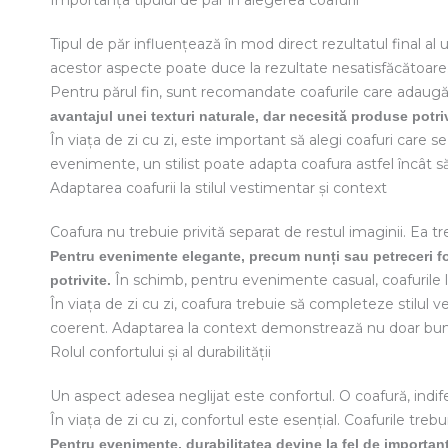
Importanța tipului de păr în alegerea coafurii
Tipul de păr influențează în mod direct rezultatul final al u
acestor aspecte poate duce la rezultate nesatisfăcătoare
Pentru părul fin, sunt recomandate coafurile care adaugă
avantajul unei texturi naturale, dar necesită produse potriv
În viața de zi cu zi, este important să alegi coafuri care s
evenimente, un stilist poate adapta coafura astfel încât să
Adaptarea coafurii la stilul vestimentar și context
Coafura nu trebuie privită separat de restul imaginii. Ea tre
Pentru evenimente elegante, precum nunți sau petreceri for
În schimb, pentru evenimente casual, coafurile l
potrivite.
În viața de zi cu zi, coafura trebuie să completeze stilul v
coerent. Adaptarea la context demonstrează nu doar bun gus
Rolul confortului și al durabilității
Un aspect adesea neglijat este confortul. O coafură, indi
În viața de zi cu zi, confortul este esențial. Coafurile trebu
Pentru evenimente, durabilitatea devine la fel de importantă