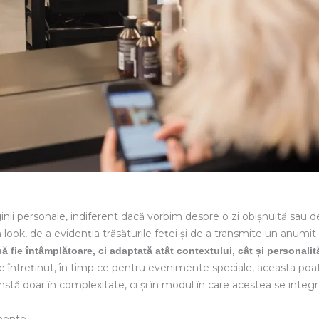
aginii personale, indiferent dacă vorbim despre o zi obișnuită sa
ook, de a evidenția trăsăturile feței și de a transmite un anumit 
 fie întâmplătoare, ci adaptată atât contextului, cât și personalităț
șor de întreținut, în timp ce pentru evenimente speciale, aceasta 
 constă doar în complexitate, ci și în modul în care acestea se inte