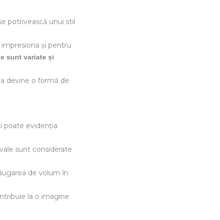
 se potrivească unui stil
 impresiona și pentru
e sunt variate și
 ea devine o formă de
și poate evidenția
vale sunt considerate
 adăugarea de volum în
ontribuie la o imagine