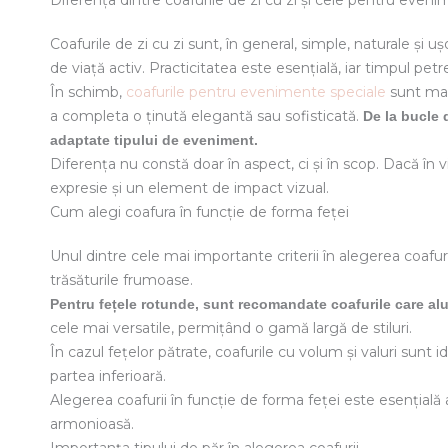
Diferența dintre coafurile de zi cu zi și cele pentru even
Coafurile de zi cu zi sunt, în general, simple, naturale și uș
de viață activ. Practicitatea este esențială, iar timpul pet
În schimb,
coafurile pentru evenimente speciale
sunt mai
a completa o ținută elegantă sau sofisticată.
De la bucle 
adaptate tipului de eveniment.
Diferența nu constă doar în aspect, ci și în scop. Dacă în 
expresie și un element de impact vizual.
Cum alegi coafura în funcție de forma feței
Unul dintre cele mai importante criterii în alegerea coafuri
trăsăturile frumoase.
Pentru fețele rotunde, sunt recomandate coafurile care alun
cele mai versatile, permițând o gamă largă de stiluri.
În cazul fețelor pătrate, coafurile cu volum și valuri sunt 
partea inferioară.
Alegerea coafurii în funcție de forma feței este esențială 
armonioasă.