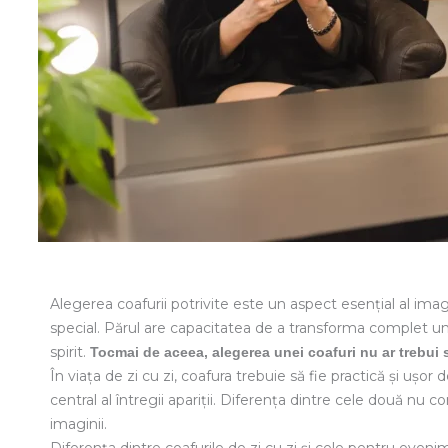
Alegerea coafurii potrivite este un aspect esențial al im
special. Părul are capacitatea de a transforma complet un l
spirit.
Tocmai de aceea, alegerea unei coafuri nu ar trebui să
În viața de zi cu zi, coafura trebuie să fie practică și u
central al întregii apariții. Diferența dintre cele două nu
imaginii.