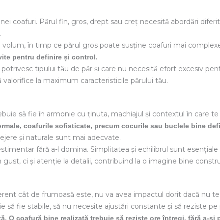
nei coafuri. Părul fin, gros, drept sau creț necesită abordări diferit
.
 volum, în timp ce părul gros poate susține coafuri mai complex
ite pentru definire și control.
e potrivesc tipului tău de păr și care nu necesită efort excesiv pen
 valorifice la maximum caracteristicile părului tău.
buie să fie în armonie cu ținuta, machiajul și contextul în care te a
male, coafurile sofisticate, precum cocurile sau buclele bine defi
ejere și naturale sunt mai adecvate.
estimentar fără a-l domina. Simplitatea și echilibrul sunt esențial
t, ci și atenție la detalii, contribuind la o imagine bine constru
ferent cât de frumoasă este, nu va avea impactul dorit dacă nu te
ie să fie stabile, să nu necesite ajustări constante și să reziste pe p
. O coafură bine realizată trebuie să reziste ore întregi, fără a-și