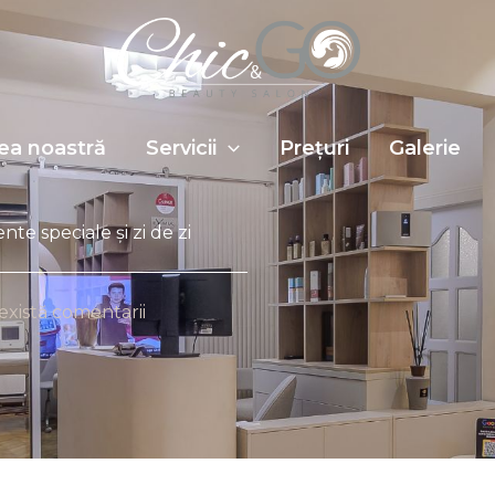
ea noastră
Servicii
Prețuri
Galerie
e speciale și zi de zi
există comentarii