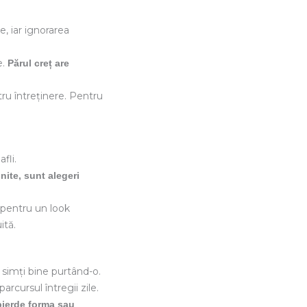
e, iar ignorarea
e.
Părul creț are
tru întreținere. Pentru
fli.
nite, sunt alegeri
e pentru un look
ită.
 simți bine purtând-o.
arcursul întregii zile.
 pierde forma sau