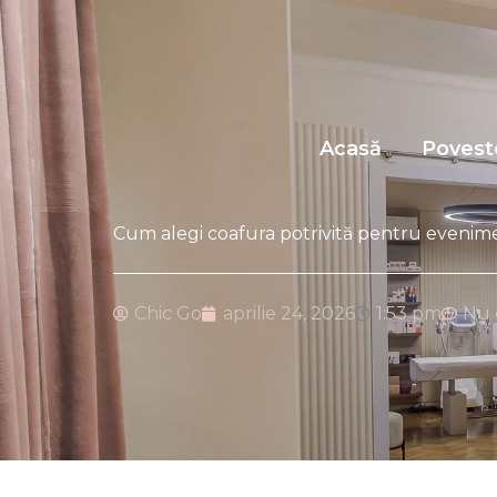
Skip
to
content
Acasă
Povest
Cum alegi coafura potrivită pentru eveniment
Chic Go
aprilie 24, 2026
1:53 pm
Nu 