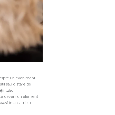
u despre un eveniment
stil sau o stare de
ii tale.
poate deveni un element
grează în ansamblul