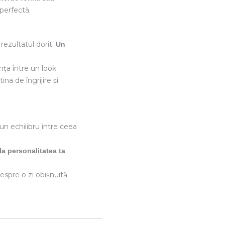
 perfectă.
rezultatul dorit.
Un
nța între un look
na de îngrijire și
un echilibru între ceea
la personalitatea ta
espre o zi obișnuită