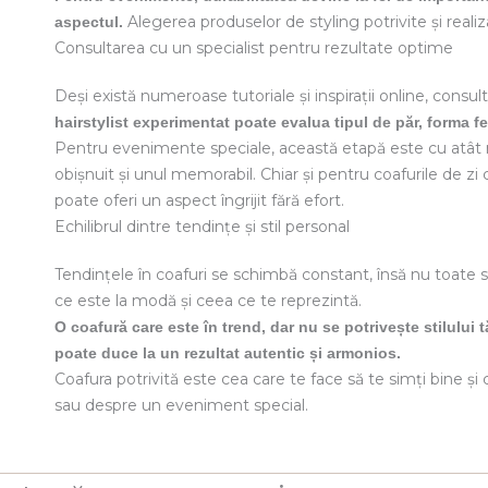
Alegerea produselor de styling potrivite și realiz
aspectul.
Consultarea cu un specialist pentru rezultate optime
Deși există numeroase tutoriale și inspirații online, cons
hairstylist experimentat poate evalua tipul de păr, forma fe
Pentru evenimente speciale, această etapă este cu atât m
obișnuit și unul memorabil. Chiar și pentru coafurile de zi c
poate oferi un aspect îngrijit fără efort.
Echilibrul dintre tendințe și stil personal
Tendințele în coafuri se schimbă constant, însă nu toate s
ce este la modă și ceea ce te reprezintă.
O coafură care este în trend, dar nu se potrivește stilului t
poate duce la un rezultat autentic și armonios.
Coafura potrivită este cea care te face să te simți bine ș
sau despre un eveniment special.