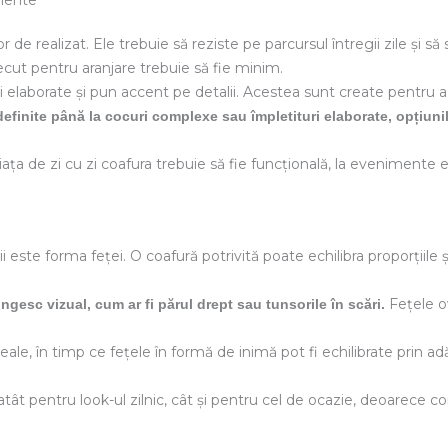
imente
or de realizat. Ele trebuie să reziste pe parcursul întregii zile și să
recut pentru aranjare trebuie să fie minim.
 elaborate și pun accent pe detalii. Acestea sunt create pentru a
definite până la cocuri complexe sau împletituri elaborate, opțiunil
viața de zi cu zi coafura trebuie să fie funcțională, la evenimente
i este forma feței. O coafură potrivită poate echilibra proporțiile 
Fețele o
gesc vizual, cum ar fi părul drept sau tunsorile în scări.
ideale, în timp ce fețele în formă de inimă pot fi echilibrate prin
atât pentru look-ul zilnic, cât și pentru cel de ocazie, deoarece c