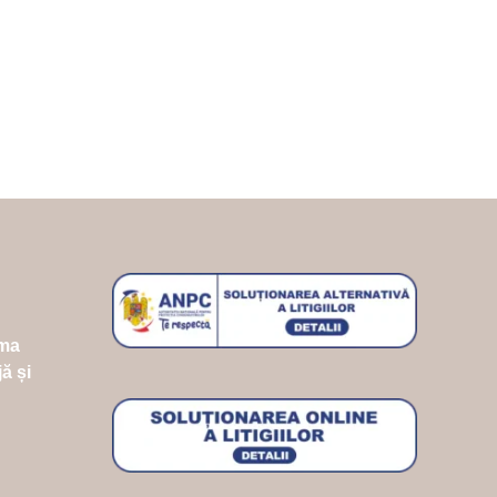
ima
ă și