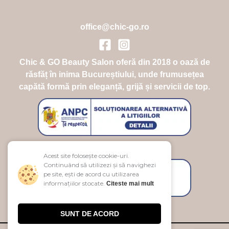
office@chic-go.ro
Chic & GO Beauty Salon oferă din 2018 o oază de
răsfăț în inima Bucureștiului, unde frumusețea
capătă formă prin eleganță, grijă și servicii de top.
Acest site folosește cookie-uri.
Continuând să utilizezi și să navighezi
pe site, ești de acord cu utilizarea
informațiilor stocate.
Citeste mai mult
SUNT DE ACORD