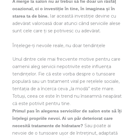
A merge la salon nu ar trebui să fie doar un răsfăț
ocazional, ci o investiție în tine, în imaginea și în
Iar această investiție devine cu
starea ta de bine.
adevărat valoroasă doar atunci când serviciile alese
sunt cele care ți se potrivesc cu adevărat.
Înțelege-ți nevoile reale, nu doar tendințele
Unul dintre cele mai frecvente motive pentru care
oamenii aleg servicii nepotrivite este influența
tendințelor. Fie că este vorba despre o tunsoare
populară sau un tratament viral pe rețelele sociale,
tentația de a încerca ceva „la modă” este mare.
Totuși, ceea ce este în trend nu înseamnă neapărat
că este potrivit pentru tine.
Primul pas în alegerea serviciilor de salon este să îți
înțelegi propriile nevoi. Ai un păr deteriorat care
Sau poate ai
necesită tratamente de hidratare?
nevoie de o tunsoare ușor de întreținut, adaptată