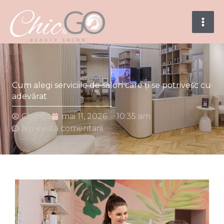
Skip
to
content
Cum alegi serviciile de salon care ți se potrivesc cu
adevărat
Chic Go
mai 11, 2026
10:35 am
Nu există comentarii