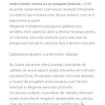
La fel,
realist pentru cineva cu un program încărcat.
anumite tratamente cosmetice necesită întreținere
constantă sau evitarea unor factori externi, cum ar fi
expunerea la soare.
Alegerea inteligentă presupune găsirea unui
echilibru între aspectul dorit și efortul necesar pentru
a-l menține. Serviciile potrivite sunt cele care se
integrează natural în rutina ta, fără a deveni o povară.
Calitatea produselor și a tehnicilor utilizate
Nu toate saloanele oferă aceleași standarde de
calitate, iar acest aspect poate influența semnificativ
rezultatul final. Produsele utilizate, tehnicile aplicate
și nivelul de pregătire al personalului sunt factori
esențiali în alegerea serviciilor potrivite.
Un serviciu realizat cu produse de calitate inferioară
poate avea efecte negative asupra pielii sau părului,
chiar dacă inițial rezultatul pare satisfăcător.
În