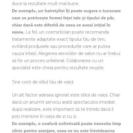
duce la rezultate mult mai bune.
De exemplu, un hairstylist îți poate sugera o tunsoare
care se potrivește formei feței tale și tipului de păr,
chiar dacă este diferită de ceea ce aveai inițial în
La fel, un cosmetician poate recomanda
minte.
tratamente adaptate exact tipului tău de ten,
evitând produsele sau procedurile care ar putea
cauza iritații. Alegerea serviciilor de salon nu ar trebui
să fie un proces unilateral. Colaborarea cu un
specialist este cheia pentru rezultate reușite.
Ține cont de stilul tău de viață
Un alt factor adesea ignorat este stilul de viață. Chiar
dacă un anumit serviciu arată spectaculos imediat
după realizare, este important să te întrebi dacă îl
poți menține în viața de zi cu zi.
De exemplu, o coafură sofisticată poate necesita timp
zilnic pentru aranjare, ceea ce nu este întotdeauna