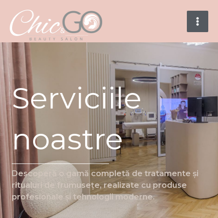
Skip
to
content
Serviciile
noastre
Descoperă o gamă completă de tratamente și
ritualuri de frumusețe, realizate cu produse
profesionale și tehnologii moderne.